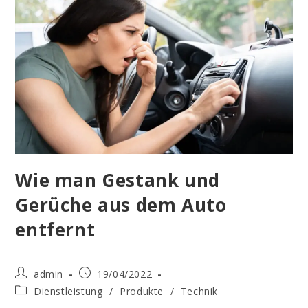
Wie man Gestank und
Gerüche aus dem Auto
entfernt
Beitrags-
Beitrag
admin
19/04/2022
Autor:
veröffentlicht:
Beitrags-
Dienstleistung
/
Produkte
/
Technik
Kategorie: