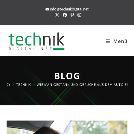
Zum
info@technikdigital.net
Inhalt
springen
Menü
BLOG
>
TECHNIK
>
WIE MAN GESTANK UND GERÜCHE AUS DEM AUTO ENTF