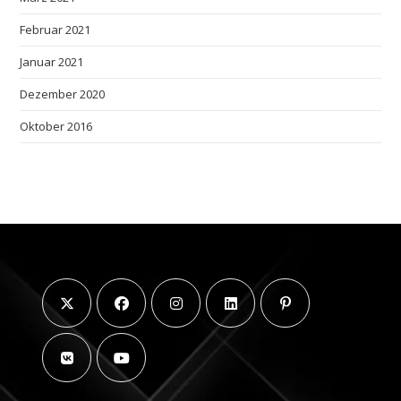
Februar 2021
Januar 2021
Dezember 2020
Oktober 2016
Opens
Opens
Opens
Opens
Opens
in
in
in
in
in
a
a
a
a
a
Opens
Opens