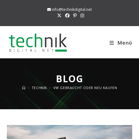
Zum
info@technikdigital.net
Inhalt
springen
Menü
BLOG
>
TECHNIK
>
VW GEBRAUCHT ODER NEU KAUFEN