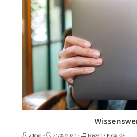
Wissenswe
Beitrags-
Beitrag
Beitrags-
admin
31/05/2022
Freizeit
/
Produkte