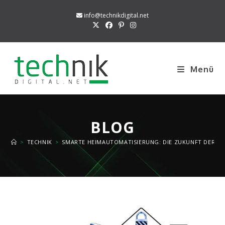
Zum
info@technikdigital.net
Inhalt
springen
Menü
BLOG
>
TECHNIK
>
SMARTE HEIMAUTOMATISIERUNG: DIE ZUKUNFT DER TE