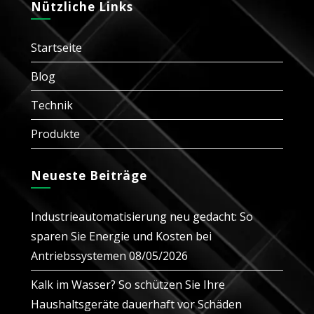
in
in
Nützliche Links
tab
tab
tab
tab
tab
a
a
new
new
Startseite
tab
tab
Blog
Technik
Produkte
Neueste Beiträge
Industrieautomatisierung neu gedacht: So
sparen Sie Energie und Kosten bei
Antriebssystemen
08/05/2026
Kalk im Wasser? So schützen Sie Ihre
Haushaltsgeräte dauerhaft vor Schäden