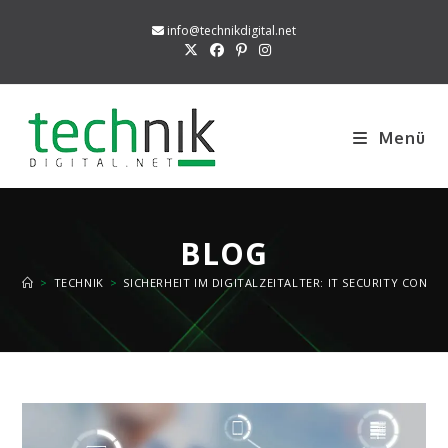
Zum
info@technikdigital.net
Inhalt
springen
Menü
BLOG
>
TECHNIK
>
SICHERHEIT IM DIGITALZEITALTER: IT SECURITY CONS