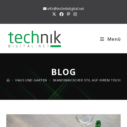
Zum
info@technikdigital.net
Inhalt
springen
Menü
BLOG
>
HAUS UND GARTEN
>
SKANDINAVISCHER STIL AUF IHREM TISCH