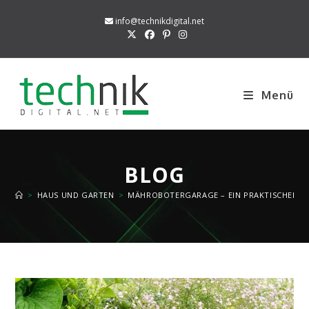
Zum
info@technikdigital.net
Inhalt
springen
Menü
BLOG
>
HAUS UND GARTEN
>
MÄHROBOTERGARAGE – EIN PRAKTISCHER S