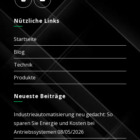
in
in
in
in
in
a
a
a
a
a
Opens
Opens
new
new
new
new
new
in
in
Nützliche Links
tab
tab
tab
tab
tab
a
a
new
new
Startseite
tab
tab
Blog
Technik
Produkte
Neueste Beiträge
Industrieautomatisierung neu gedacht: So
sparen Sie Energie und Kosten bei
Antriebssystemen
08/05/2026