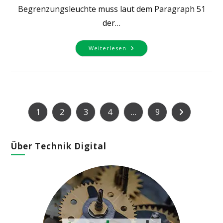
Begrenzungsleuchte muss laut dem Paragraph 51
der…
Begrenzung
Weiterlesen
Von
Breiten
Fahrzeugen
1
2
3
4
…
9
Zur nächsten 
Über Technik Digital