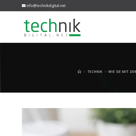
Zum
info@technikdigital.net
Inhalt
springen
>
TECHNIK
>
WIE SIE MIT 