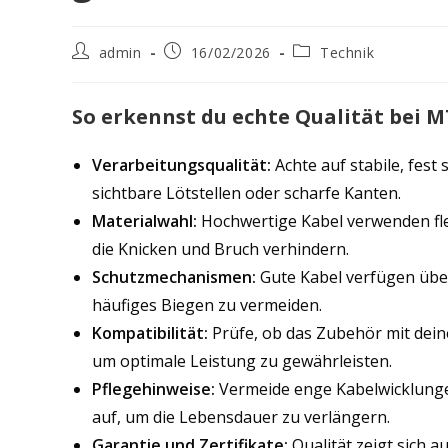
Beitrags-
Beitrag
Beitrags-
admin
16/02/2026
Technik
Autor:
veröffentlicht:
Kategorie:
So erkennst du echte Qualität bei 
Verarbeitungsqualität:
Achte auf stabile, fest
sichtbare Lötstellen oder scharfe Kanten.
Materialwahl:
Hochwertige Kabel verwenden flex
die Knicken und Bruch verhindern.
Schutzmechanismen:
Gute Kabel verfügen übe
häufiges Biegen zu vermeiden.
Kompatibilität:
Prüfe, ob das Zubehör mit dein
um optimale Leistung zu gewährleisten.
Pflegehinweise:
Vermeide enge Kabelwicklunge
auf, um die Lebensdauer zu verlängern.
Garantie und Zertifikate:
Qualität zeigt sich a