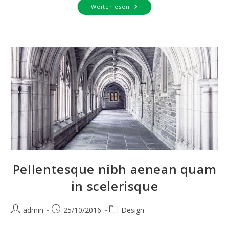
Conubia
Weiterlesen
Nostra
Per
Inceptos
Himenaeos
Pellentesque nibh aenean quam
in scelerisque
Beitrags-
Beitrag
Beitrags-
admin
25/10/2016
Design
Autor:
veröffentlicht:
Kategorie: