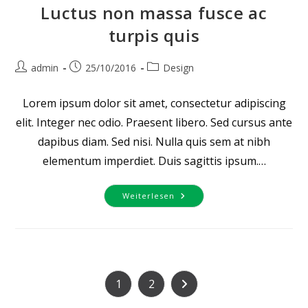
Luctus non massa fusce ac
turpis quis
Beitrags-
Beitrag
Beitrags-
admin
25/10/2016
Design
Autor:
veröffentlicht:
Kategorie:
Lorem ipsum dolor sit amet, consectetur adipiscing
elit. Integer nec odio. Praesent libero. Sed cursus ante
dapibus diam. Sed nisi. Nulla quis sem at nibh
elementum imperdiet. Duis sagittis ipsum.…
Luctus
Weiterlesen
Non
Massa
Fusce
Ac
Turpis
Quis
1
2
Zur nächsten Seite