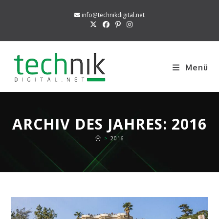
Zum
info@technikdigital.net
Inhalt
springen
Menü
ARCHIV DES JAHRES: 2016
>
2016