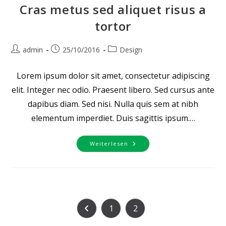
Cras metus sed aliquet risus a
tortor
Beitrags-
Beitrag
Beitrags-
admin
25/10/2016
Design
Autor:
veröffentlicht:
Kategorie:
Lorem ipsum dolor sit amet, consectetur adipiscing
elit. Integer nec odio. Praesent libero. Sed cursus ante
dapibus diam. Sed nisi. Nulla quis sem at nibh
elementum imperdiet. Duis sagittis ipsum.…
Cras
Weiterlesen
Metus
Sed
Aliquet
Risus
A
Tortor
1
2
Zur vorherigen Seite