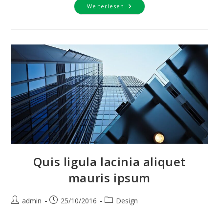
Nulla
Weiterlesen
Metus
Metus
Ullamcorper
Vel
Tincidunt
Quis ligula lacinia aliquet
mauris ipsum
Beitrags-
Beitrag
Beitrags-
admin
25/10/2016
Design
Autor:
veröffentlicht:
Kategorie: