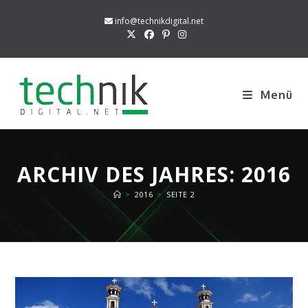
Zum
info@technikdigital.net
Inhalt
springen
Menü
ARCHIV DES JAHRES: 2016
>
2016
>
SEITE 2