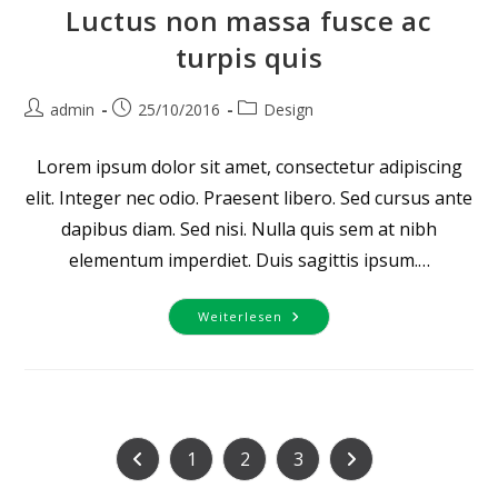
Luctus non massa fusce ac
turpis quis
Beitrags-
Beitrag
Beitrags-
admin
25/10/2016
Design
Autor:
veröffentlicht:
Kategorie:
Lorem ipsum dolor sit amet, consectetur adipiscing
elit. Integer nec odio. Praesent libero. Sed cursus ante
dapibus diam. Sed nisi. Nulla quis sem at nibh
elementum imperdiet. Duis sagittis ipsum.…
Luctus
Weiterlesen
Non
Massa
Fusce
Ac
Turpis
Quis
1
2
3
Zur vorherigen Seite
Zur nächsten Seite