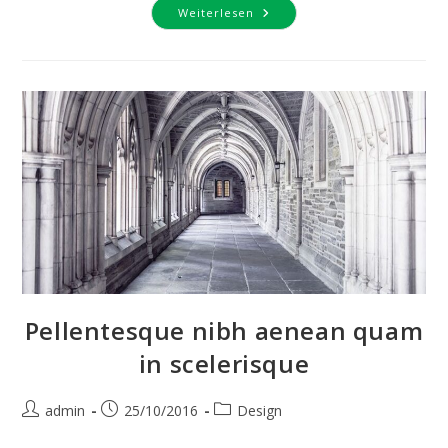
Conubia
Weiterlesen
Nostra
Per
Inceptos
Himenaeos
Pellentesque nibh aenean quam
in scelerisque
Beitrags-
Beitrag
Beitrags-
admin
25/10/2016
Design
Autor:
veröffentlicht:
Kategorie: